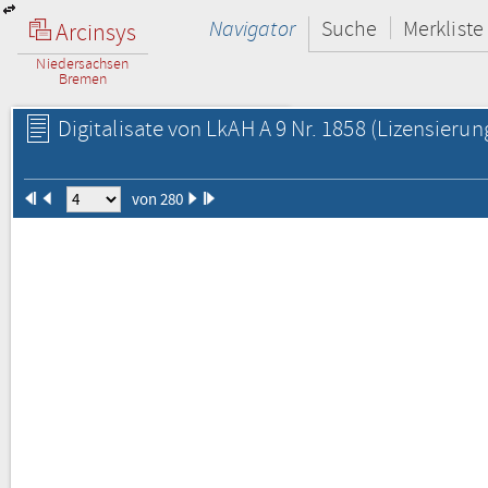
Navigator
Suche
Merkliste
Arcinsys
Niedersachsen
Bremen
Digitalisate von LkAH A 9 Nr. 1858
(Lizensierun
von 280