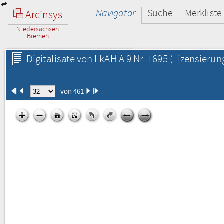
Navigator
Suche
Merkliste
Arcinsys
Niedersachsen
Bremen
Digitalisate von LkAH A 9 Nr. 1695
(Lizensierun
von 461