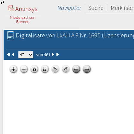
Navigator
Suche
Merkliste
Arcinsys
Niedersachsen
Bremen
Digitalisate von LkAH A 9 Nr. 1695
(Lizensierun
von 461