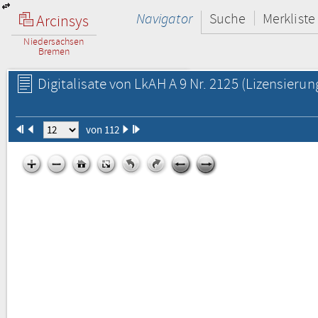
Navigator
Suche
Merkliste
Arcinsys
Niedersachsen
Bremen
Digitalisate von LkAH A 9 Nr. 2125
(Lizensierun
von 112