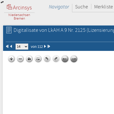
Navigator
Suche
Merkliste
Arcinsys
Niedersachsen
Bremen
Digitalisate von LkAH A 9 Nr. 2125
(Lizensierun
von 112