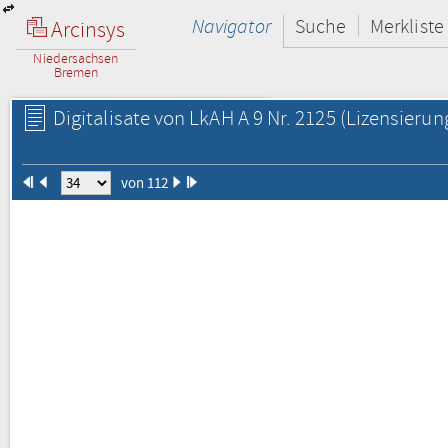
Navigator
Suche
Merkliste
Arcinsys
Niedersachsen
Bremen
Digitalisate von LkAH A 9 Nr. 2125
(Lizensierun
von 112