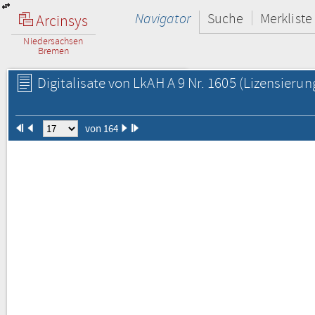
Navigator
Suche
Merkliste
Arcinsys
Niedersachsen
Bremen
Digitalisate von LkAH A 9 Nr. 1605
(Lizensierun
von 164