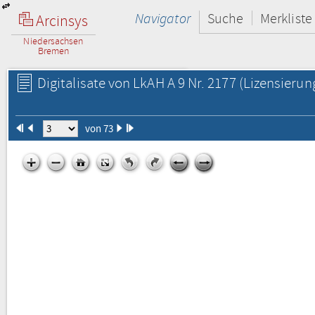
Navigator
Suche
Merkliste
Arcinsys
Niedersachsen
Bremen
Digitalisate von LkAH A 9 Nr. 2177
(Lizensierun
von 73