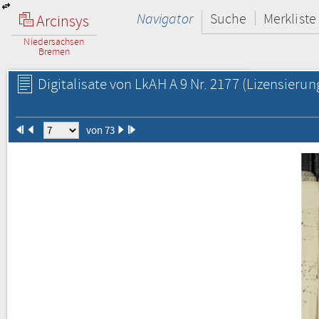
Navigator
Suche
Merkliste
Arcinsys
Niedersachsen
Bremen
Digitalisate von LkAH A 9 Nr. 2177
(Lizensierun
von 73