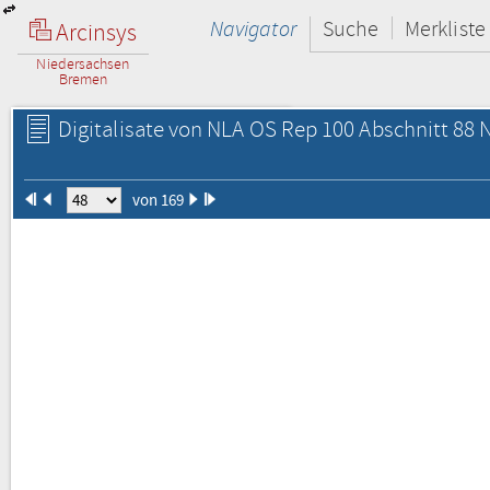
Navigator
Suche
Merkliste
Arcinsys
Niedersachsen
Bremen
Digitalisate von NLA OS Rep 100 Abschnitt 88 N
von 169