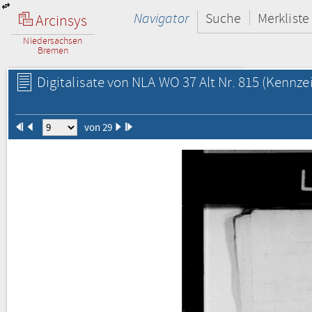
Navigator
Suche
Merkliste
Arcinsys
Niedersachsen
Bremen
Digitalisate von NLA WO 37 Alt Nr. 815
(Kennzei
von 29