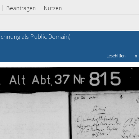
Beantragen
Nutzen
chnung als Public Domain)
Lesehilfen
In