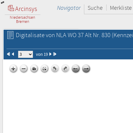
Navigator
Suche
Merkliste
Arcinsys
Niedersachsen
Bremen
Digitalisate von NLA WO 37 Alt Nr. 830
(Kennzei
von 19