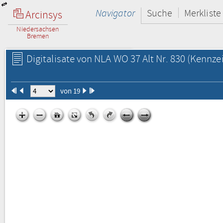
Navigator
Suche
Merkliste
Arcinsys
Niedersachsen
Bremen
Digitalisate von NLA WO 37 Alt Nr. 830
(Kennzei
von 19