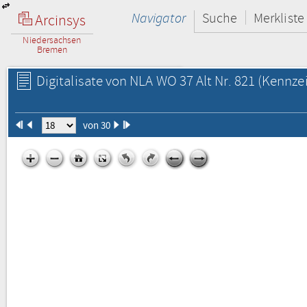
Navigator
Suche
Merkliste
Arcinsys
Niedersachsen
Bremen
Digitalisate von NLA WO 37 Alt Nr. 821
(Kennzei
von 30