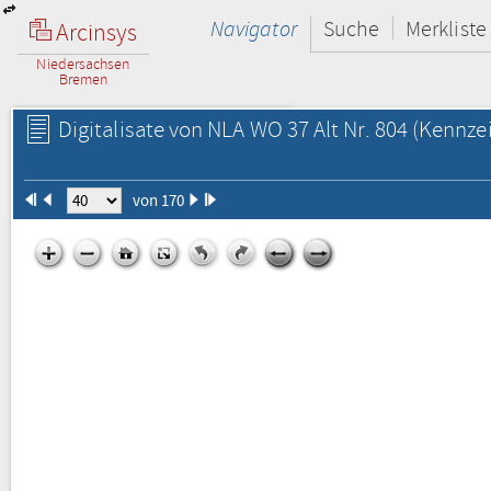
Navigator
Suche
Merkliste
Arcinsys
Niedersachsen
Bremen
Digitalisate von NLA WO 37 Alt Nr. 804
(Kennzei
von 170