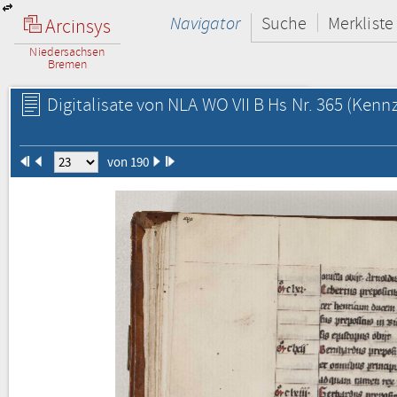
Navigator
Suche
Merkliste
Arcinsys
Niedersachsen
Bremen
Digitalisate von NLA WO VII B Hs Nr. 365
(Kennz
von 190