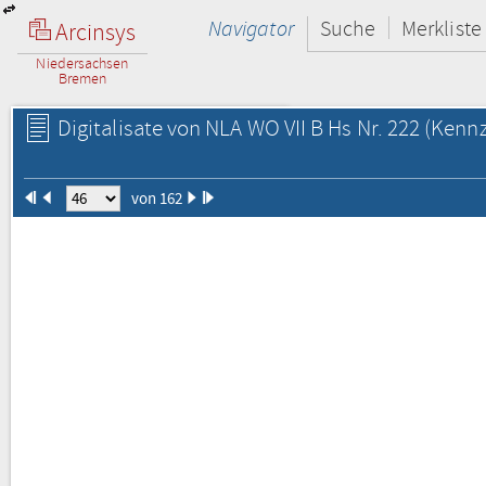
Navigator
Suche
Merkliste
Arcinsys
Niedersachsen
Bremen
Digitalisate von NLA WO VII B Hs Nr. 222
(Kennz
von 162