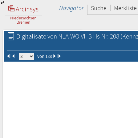
Navigator
Suche
Merkliste
Arcinsys
Niedersachsen
Bremen
Digitalisate von NLA WO VII B Hs Nr. 208
(Kennz
von 188