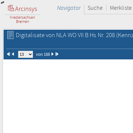
Navigator
Suche
Merkliste
Arcinsys
Niedersachsen
Bremen
Digitalisate von NLA WO VII B Hs Nr. 208
(Kennz
von 188