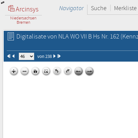
Navigator
Suche
Merkliste
Arcinsys
Niedersachsen
Bremen
Digitalisate von NLA WO VII B Hs Nr. 162
(Kennz
von 238