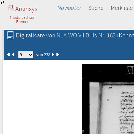
Navigator
Suche
Merkliste
Arcinsys
Niedersachsen
Bremen
Digitalisate von NLA WO VII B Hs Nr. 162
(Kennz
von 238