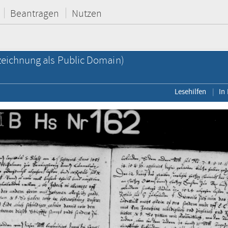
Beantragen
Nutzen
eichnung als Public Domain)
Lesehilfen
In