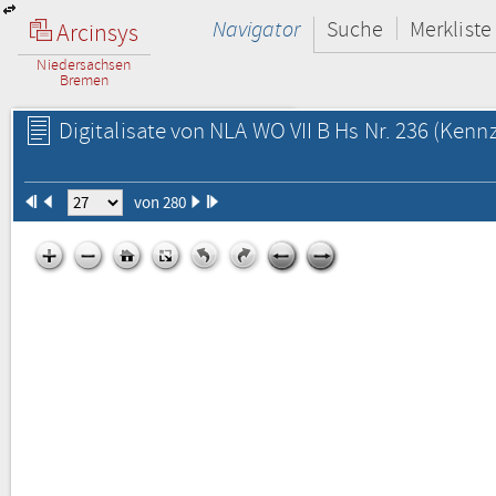
Navigator
Suche
Merkliste
Arcinsys
Niedersachsen
Bremen
Digitalisate von NLA WO VII B Hs Nr. 236
(Kennz
von 280