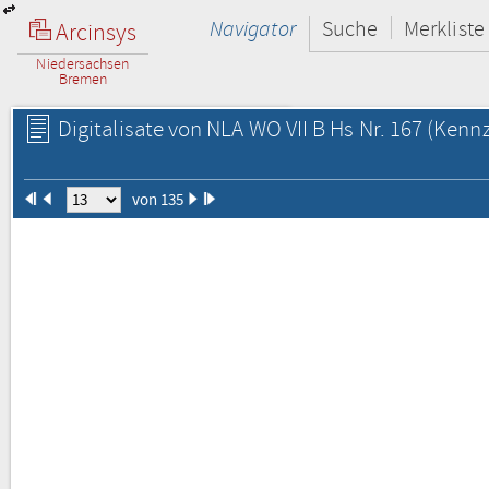
Navigator
Suche
Merkliste
Arcinsys
Niedersachsen
Bremen
Digitalisate von NLA WO VII B Hs Nr. 167
(Kennz
von 135