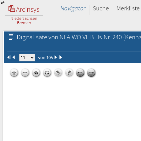
Navigator
Suche
Merkliste
Arcinsys
Niedersachsen
Bremen
Digitalisate von NLA WO VII B Hs Nr. 240
(Kennz
von 105