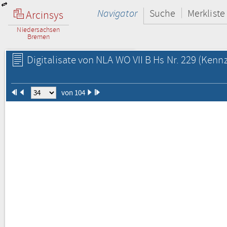
Navigator
Suche
Merkliste
Arcinsys
Niedersachsen
Bremen
Digitalisate von NLA WO VII B Hs Nr. 229
(Kennz
von 104