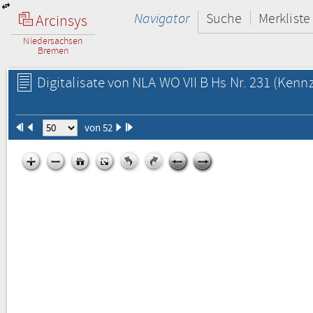
Navigator
Suche
Merkliste
Arcinsys
Niedersachsen
Bremen
Digitalisate von NLA WO VII B Hs Nr. 231
(Kennz
von 52