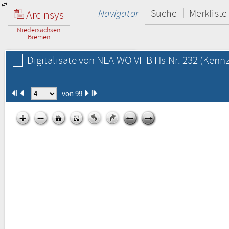
Navigator
Suche
Merkliste
Arcinsys
Niedersachsen
Bremen
Digitalisate von NLA WO VII B Hs Nr. 232
(Kennz
von 99