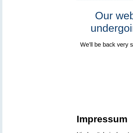
Our webs
undergoi
We'll be back very 
Impressum