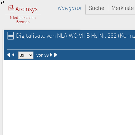
Navigator
Suche
Merkliste
Arcinsys
Niedersachsen
Bremen
Digitalisate von NLA WO VII B Hs Nr. 232
(Kennz
von 99