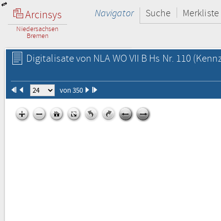
Navigator
Suche
Merkliste
Arcinsys
Niedersachsen
Bremen
Digitalisate von NLA WO VII B Hs Nr. 110
(Kennz
von 350