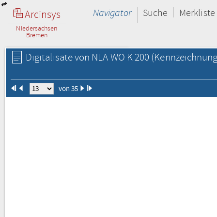
Navigator
Suche
Merkliste
Arcinsys
Niedersachsen
Bremen
Digitalisate von NLA WO K 200
(Kennzeichnung 
von 35