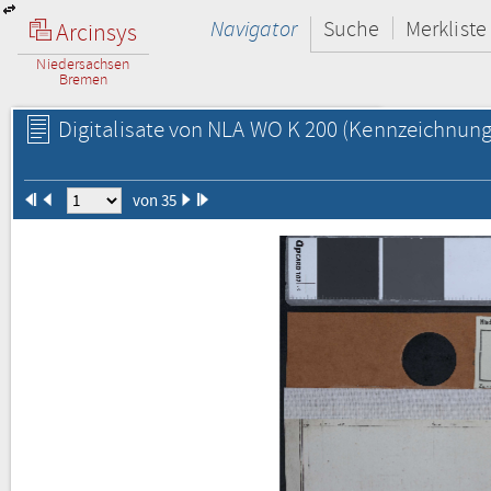
Navigator
Suche
Merkliste
Arcinsys
Niedersachsen
Bremen
Digitalisate von NLA WO K 200
(Kennzeichnung 
von 35