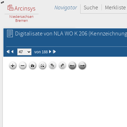
Navigator
Suche
Merkliste
Arcinsys
Niedersachsen
Bremen
Digitalisate von NLA WO K 206
(Kennzeichnung 
von 188