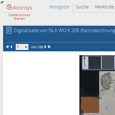
Navigator
Suche
Merkliste
Arcinsys
Niedersachsen
Bremen
Digitalisate von NLA WO K 206
(Kennzeichnung 
von 188