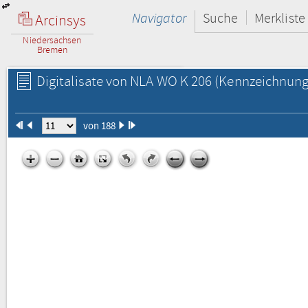
Navigator
Suche
Merkliste
Arcinsys
Niedersachsen
Bremen
Digitalisate von NLA WO K 206
(Kennzeichnung 
von 188