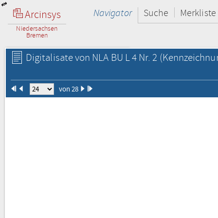
Navigator
Suche
Merkliste
Arcinsys
Niedersachsen
Bremen
Digitalisate von NLA BU L 4 Nr. 2
(Kennzeichnun
von 28