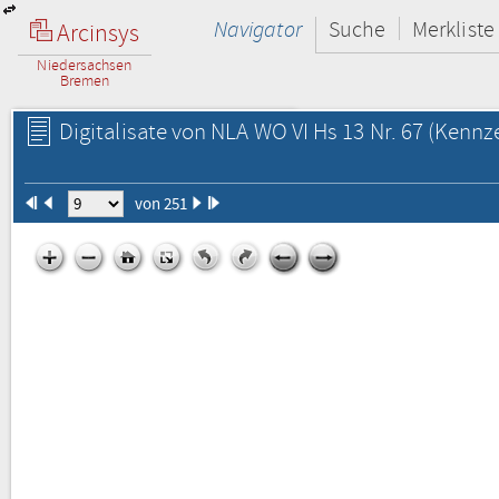
Navigator
Suche
Merkliste
Arcinsys
Niedersachsen
Bremen
Digitalisate von NLA WO VI Hs 13 Nr. 67
(Kennze
von 251