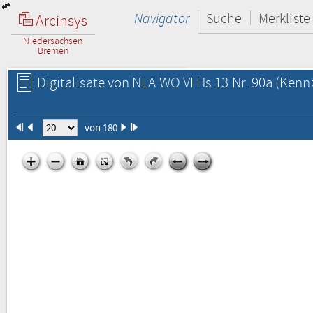
Navigator
Suche
Merkliste
Arcinsys
Niedersachsen
Bremen
Digitalisate von NLA WO VI Hs 13 Nr. 90a
(Kennz
von 180