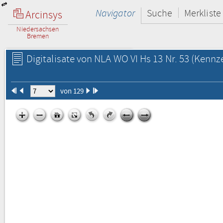
Navigator
Suche
Merkliste
Arcinsys
Niedersachsen
Bremen
Digitalisate von NLA WO VI Hs 13 Nr. 53
(Kennze
von 129