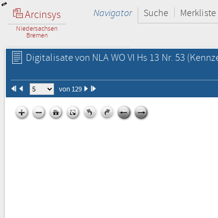
Navigator
Suche
Merkliste
Arcinsys
Niedersachsen
Bremen
Digitalisate von NLA WO VI Hs 13 Nr. 53
(Kennze
von 129