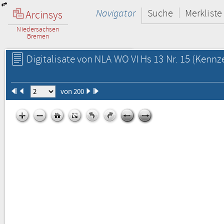
Navigator
Suche
Merkliste
Arcinsys
Niedersachsen
Bremen
Digitalisate von NLA WO VI Hs 13 Nr. 15
(Kennze
von 200