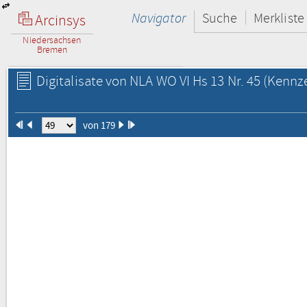
Navigator
Suche
Merkliste
Arcinsys
Niedersachsen
Bremen
Digitalisate von NLA WO VI Hs 13 Nr. 45
(Kennze
von 179