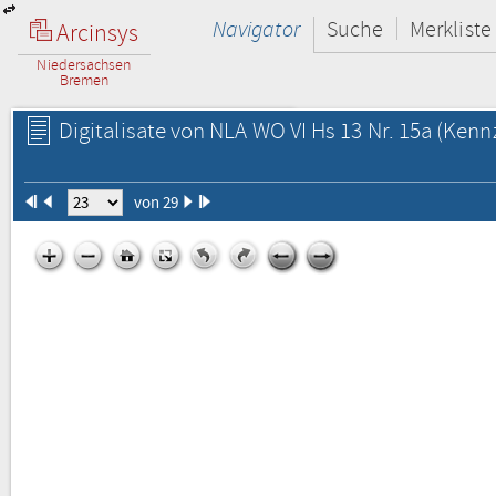
Navigator
Suche
Merkliste
Arcinsys
Niedersachsen
Bremen
Digitalisate von NLA WO VI Hs 13 Nr. 15a
(Kennz
von 29