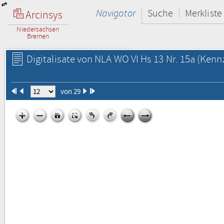
Navigator
Suche
Merkliste
Arcinsys
Niedersachsen
Bremen
Digitalisate von NLA WO VI Hs 13 Nr. 15a
(Kennz
von 29