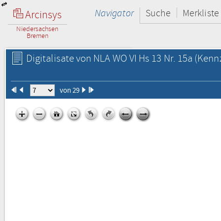
Navigator
Suche
Merkliste
Arcinsys
Niedersachsen
Bremen
Digitalisate von NLA WO VI Hs 13 Nr. 15a
(Kennz
von 29