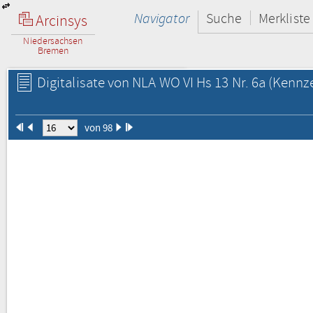
Navigator
Suche
Merkliste
Arcinsys
Niedersachsen
Bremen
Digitalisate von NLA WO VI Hs 13 Nr. 6a
(Kennze
von 98