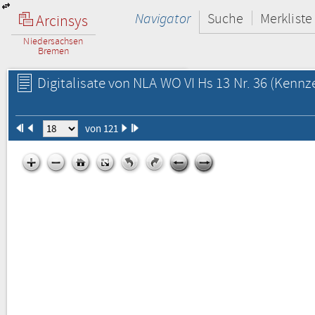
Navigator
Suche
Merkliste
Arcinsys
Niedersachsen
Bremen
Digitalisate von NLA WO VI Hs 13 Nr. 36
(Kennze
von 121