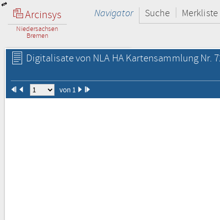
Navigator
Suche
Merkliste
Arcinsys
Niedersachsen
Bremen
Digitalisate von NLA HA Kartensammlung Nr. 
von 1