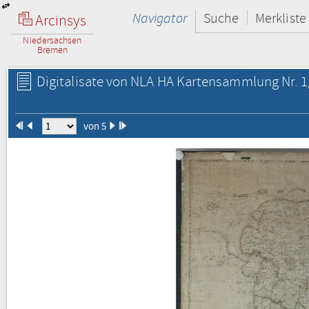
Navigator
Suche
Merkliste
Arcinsys
Niedersachsen
Bremen
Digitalisate von NLA HA Kartensammlung Nr. 1
von 5