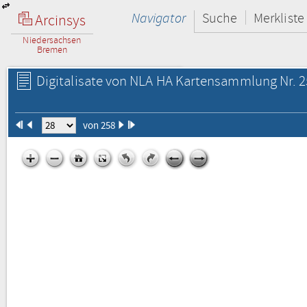
Navigator
Suche
Merkliste
Arcinsys
Niedersachsen
Bremen
Digitalisate von NLA HA Kartensammlung Nr. 2
von 258